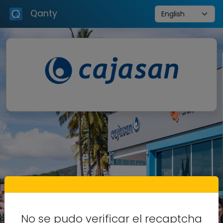
Qanty
No se pudo verificar el recaptcha